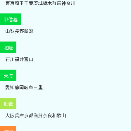
東京
埼玉
千葉
茨城
栃木
群馬
神奈川
甲信越
山梨
長野
新潟
北陸
石川
福井
富山
東海
愛知
静岡
岐阜
三重
近畿
大阪
兵庫
京都
滋賀
奈良
和歌山