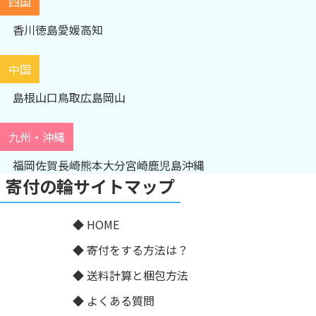
四国
香川
徳島
愛媛
高知
中国
島根
山口
鳥取
広島
岡山
九州・沖縄
福岡
佐賀
長崎
熊本
大分
宮崎
鹿児島
沖縄
寄付の輪サイトマップ
HOME
寄付をする方法は？
送料計算と梱包方法
よくある質問