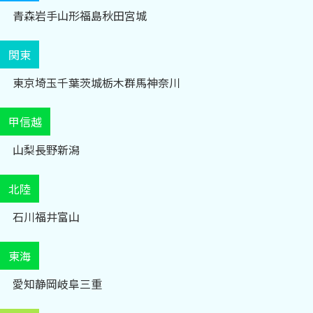
青森
岩手
山形
福島
秋田
宮城
関東
東京
埼玉
千葉
茨城
栃木
群馬
神奈川
甲信越
山梨
長野
新潟
北陸
石川
福井
富山
東海
愛知
静岡
岐阜
三重