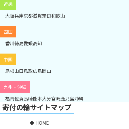
近畿
大阪
兵庫
京都
滋賀
奈良
和歌山
四国
香川
徳島
愛媛
高知
中国
島根
山口
鳥取
広島
岡山
九州・沖縄
福岡
佐賀
長崎
熊本
大分
宮崎
鹿児島
沖縄
寄付の輪サイトマップ
HOME