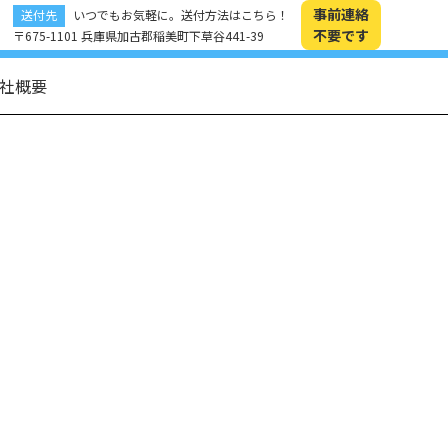
事前連絡
送付先
いつでもお気軽に。送付方法はこちら！
不要です
〒675-1101 兵庫県加古郡稲美町下草谷441-39
社概要