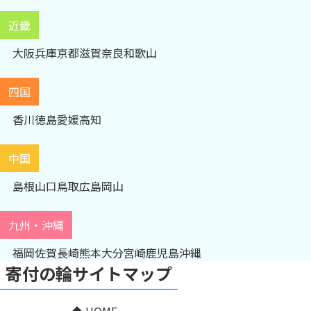
近畿
大阪
兵庫
京都
滋賀
奈良
和歌山
四国
香川
徳島
愛媛
高知
中国
島根
山口
鳥取
広島
岡山
九州・沖縄
福岡
佐賀
長崎
熊本
大分
宮崎
鹿児島
沖縄
寄付の輪サイトマップ