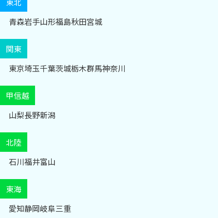
東北
青森
岩手
山形
福島
秋田
宮城
関東
東京
埼玉
千葉
茨城
栃木
群馬
神奈川
甲信越
山梨
長野
新潟
北陸
石川
福井
富山
東海
愛知
静岡
岐阜
三重