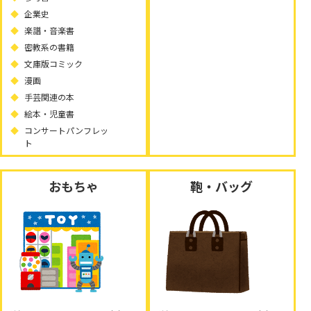
企業史
楽譜・音楽書
密教系の書籍
文庫版コミック
漫画
手芸関連の本
絵本・児童書
コンサートパンフレッ
ト
おもちゃ
鞄・バッグ