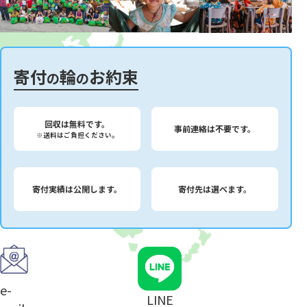
寄付
輪
お約束
の
の
回収は無料です。
事前連絡は不要です。
※送料はご負担ください。
寄付実績は公開します。
寄付先は選べます。
e-
LINE