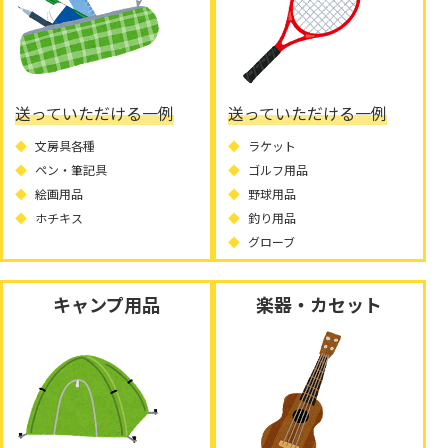
送っていただける一例
送っていただける一例
文房具各種
ラケット
ペン・筆記具
ゴルフ用品
絵画用品
野球用品
ホチキス
釣り用品
グローブ
キャンプ用品
楽器・カセット