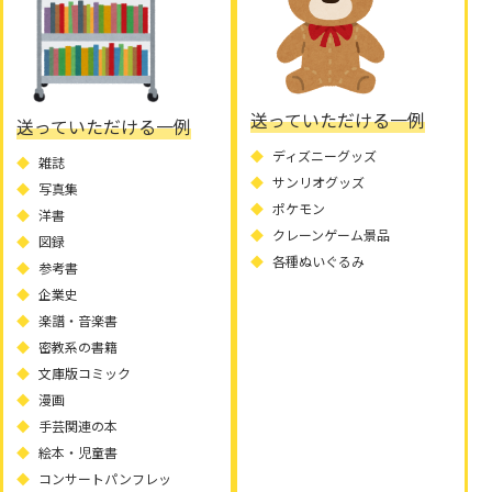
送っていただける一例
送っていただける一例
ディズニーグッズ
雑誌
サンリオグッズ
写真集
ポケモン
洋書
クレーンゲーム景品
図録
各種ぬいぐるみ
参考書
企業史
楽譜・音楽書
密教系の書籍
文庫版コミック
漫画
手芸関連の本
絵本・児童書
コンサートパンフレッ