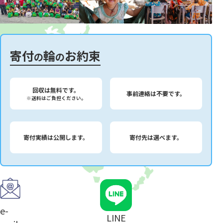
寄付
輪
お約束
の
の
回収は無料です。
事前連絡は不要です。
※送料はご負担ください。
寄付実績は公開します。
寄付先は選べます。
e-
LINE