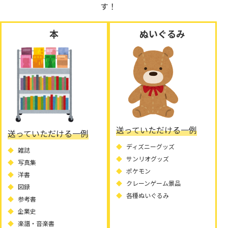
す！
本
ぬいぐるみ
送っていただける一例
送っていただける一例
ディズニーグッズ
雑誌
サンリオグッズ
写真集
ポケモン
洋書
クレーンゲーム景品
図録
各種ぬいぐるみ
参考書
企業史
楽譜・音楽書