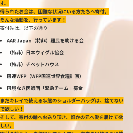
す。
得られたお金は、困難な状況にいる方たちへ寄付。
そんな活動を、行っています！
寄付先は、以下の通り。
AAR Japan（特非）難民を助ける会
（特非）日本ウィグル協会
（特非）チベットハウス
国連WFP（WFP国連世界食糧計画）
国境なき医師団「緊急チーム」募金
まだキレイで使える状態のショルダーバッグは、捨てない
で欲しい！
そして、寄付の輪へお送り頂き、誰かの元へ愛を届けて欲
しい。