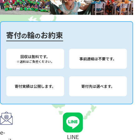
寄付
輪
お約束
の
の
回収は無料です。
事前連絡は不要です。
※送料はご負担ください。
寄付実績は公開します。
寄付先は選べます。
e-
LINE