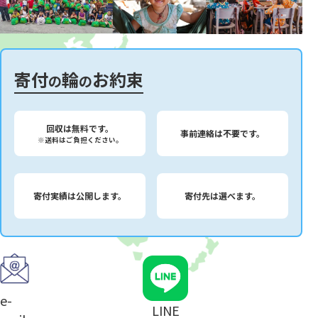
寄付
輪
お約束
の
の
回収は無料です。
事前連絡は不要です。
※送料はご負担ください。
寄付実績は公開します。
寄付先は選べます。
e-
LINE