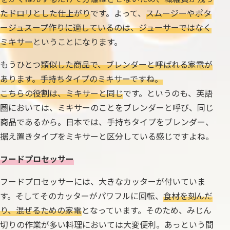
たドロリとした仕上がり
です。よって、
スムージーやポタ
ージュスープ作りに適しているのは、ジューサーではなく
ミキサー
ということになります。
もうひとつ
類似した商品で、ブレンダーと呼ばれる家電が
あります。手持ちタイプのミキサーですね。
こちらの役割は、ミキサーと同じ
です。というのも、英語
圏においては、ミキサーのことをブレンダーと呼び、同じ
商品であるから。日本では、手持ちタイプをブレンダー、
据え置きタイプをミキサーと区分している感じですよね。
フードプロセッサー
フードプロセッサーには、大きなカッターが付いていま
す。そしてそのカッターがパワフルに回転、
食材を刻んだ
り、混ぜるための家電
となっています。そのため、みじん
切りの作業が多い料理においては大変便利。あっという間