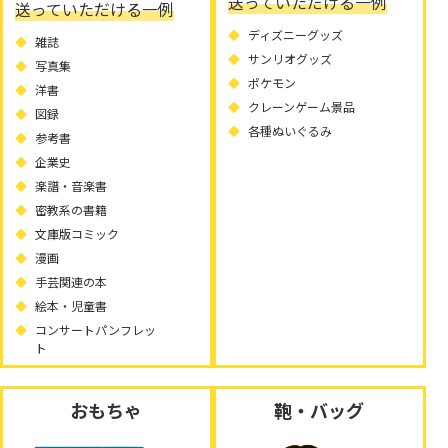
送っていただける一例
送っていただける一例
ディズニーグッズ
雑誌
サンリオグッズ
写真集
ポケモン
洋書
クレーンゲーム景品
図録
各種ぬいぐるみ
参考書
企業史
楽譜・音楽書
密教系の書籍
文庫版コミック
漫画
手芸関連の本
絵本・児童書
コンサートパンフレッ
ト
おもちゃ
鞄・バッグ