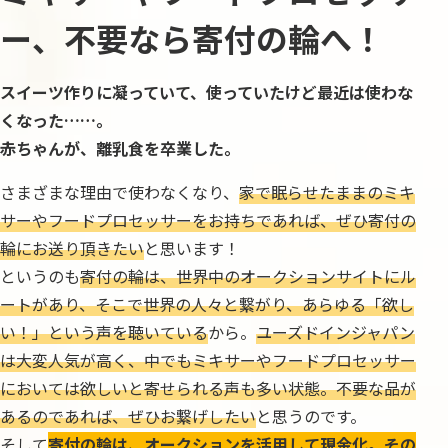
ー、不要なら寄付の輪へ！
スイーツ作りに凝っていて、使っていたけど最近は使わな
くなった……。
赤ちゃんが、離乳食を卒業した。
さまざまな理由で使わなくなり、
家で眠らせたままのミキ
サーやフードプロセッサーをお持ちであれば、ぜひ寄付の
輪にお送り頂きたい
と思います！
というのも
寄付の輪は、世界中のオークションサイトにル
ートがあり、そこで世界の人々と繋がり、あらゆる「欲し
い！」という声を聴いている
から。
ユーズドインジャパン
は大変人気が高く、中でもミキサーやフードプロセッサー
においては欲しいと寄せられる声も多い状態。不要な品が
あるのであれば、ぜひお繋げしたい
と思うのです。
そして
寄付の輪は、オークションを活用して現金化。その