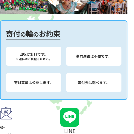
寄付
輪
お約束
の
の
回収は無料です。
事前連絡は不要です。
※送料はご負担ください。
寄付実績は公開します。
寄付先は選べます。
e-
LINE