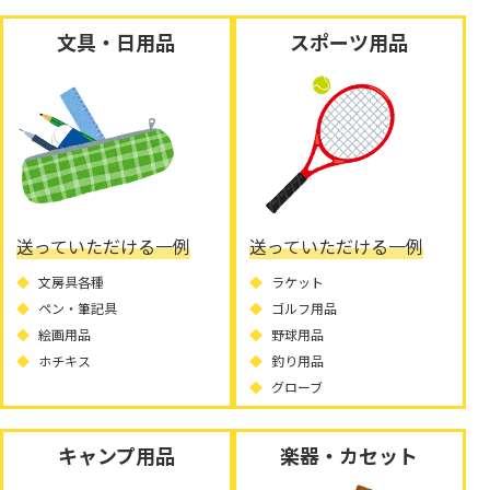
文具・日用品
スポーツ用品
送っていただける一例
送っていただける一例
文房具各種
ラケット
ペン・筆記具
ゴルフ用品
絵画用品
野球用品
ホチキス
釣り用品
グローブ
キャンプ用品
楽器・カセット