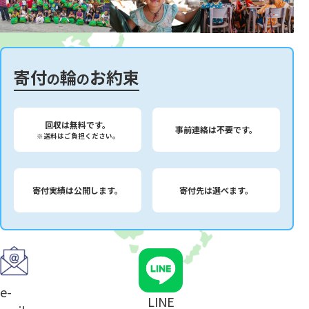
寄付
輪
お約束
の
の
回収は無料です。
事前連絡は不要です。
※送料はご負担ください。
寄付実績は公開します。
寄付先は選べます。
e-
LINE