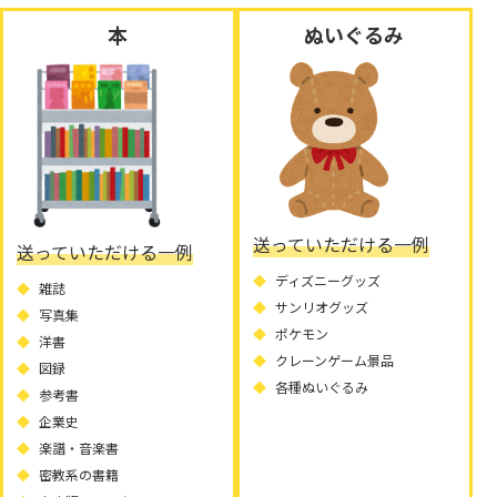
本
ぬいぐるみ
送っていただける一例
送っていただける一例
ディズニーグッズ
雑誌
サンリオグッズ
写真集
ポケモン
洋書
クレーンゲーム景品
図録
各種ぬいぐるみ
参考書
企業史
楽譜・音楽書
密教系の書籍