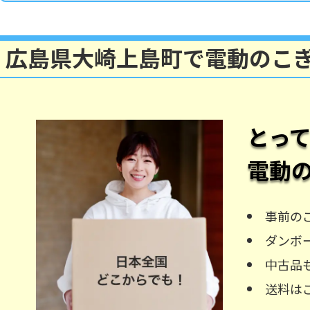
広島県大崎上島町で電動のこ
とっ
電動
事前の
ダンボ
中古品
送料は