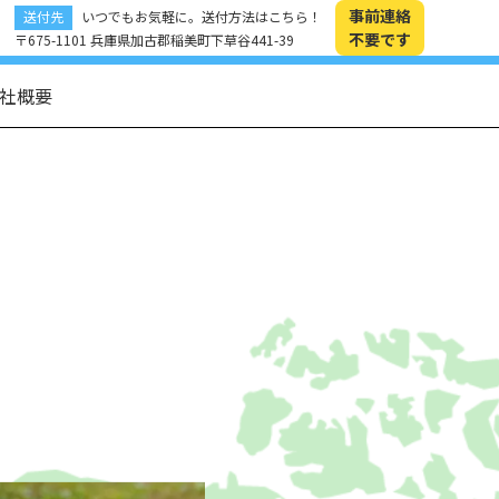
事前連絡
送付先
いつでもお気軽に。送付方法はこちら！
不要です
〒675-1101 兵庫県加古郡稲美町下草谷441-39
社概要