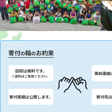
寄付
輪
お約束
の
の
回収は無料です。
事前連絡
※送料はご負担ください。
寄付実績は公開します。
寄付先