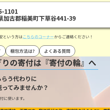
-1101
県加古郡稲美町下草谷441-39
安という方は
こちらのコーナー
からご連絡ください！
て
梱包方法は?
よくある質問
ぎりの寄付は『寄付の輪』へ
もらう代わりに
送ってみませんか？
付に使います。