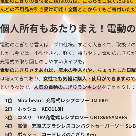
電動のこぎりの寄付をご検討の方は、こちらをご覧ください。
んどの不用品お引き受け可能！全国どこからでもご寄付いただ
個人所有もあたりまえ！電動の
電動のこぎりと言えば、プロ仕様。すごく大きくて、取扱いの
しかし今では、小型化され、軽く、持ちやすい電動のこぎりが
充電式で取り回しのしやすいタイプも。
電動のこぎりさえあれば、庭木の手入れや、ちょっとした日曜
は増えてきており、
女性でも気軽に購入・使用ができますので
というわけで、
人気の電動のこぎりランキング
をチェックして
1位 Mira beau 充電式レシプロソー JMJ001
2位 ボッシュ KEO118H
3位 コメリ 18V
充電式レシプロソー
UB18VRSYMBFS
4位 高儀 充電式ブラシレスコンパクトセーバーソー SL-BDN
5位 ボッシュ コードレスのこぎり Keo