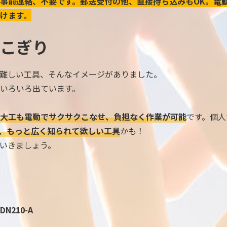
事前連絡、不要です。郵送受付の他、直接持ち込みもOK。
電
けます。
こぎり
難しい工具、そんなイメージがありました。
いろいろ出ています。
大工も電動でサクサクこなせ、負担なく作業が可能
です。個人
、もっと広く知られて欲しい工具
かも！
いきましょう。
210-A