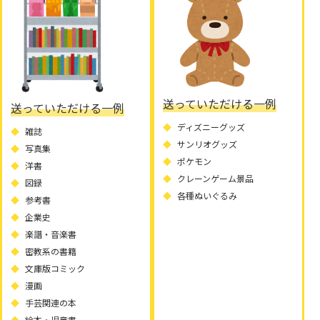
送っていただける一例
送っていただける一例
ディズニーグッズ
雑誌
サンリオグッズ
写真集
ポケモン
洋書
クレーンゲーム景品
図録
各種ぬいぐるみ
参考書
企業史
楽譜・音楽書
密教系の書籍
文庫版コミック
漫画
手芸関連の本
絵本・児童書