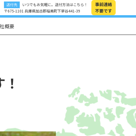
事前連絡
送付先
いつでもお気軽に。送付方法はこちら！
不要です
〒675-1101 兵庫県加古郡稲美町下草谷441-39
社概要
す！