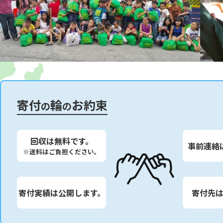
寄付
輪
お約束
の
の
回収は無料です。
事前連絡
※送料はご負担ください。
寄付実績は公開します。
寄付先