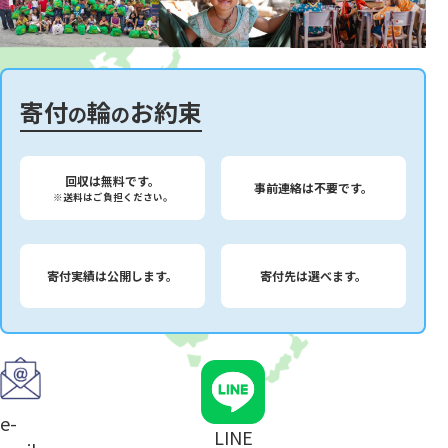
寄付
輪
お約束
の
の
回収は無料です。
事前連絡は不要です。
※送料はご負担ください。
寄付実績は公開します。
寄付先は選べます。
e-
LINE