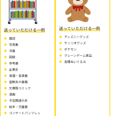
送っていただける一例
送っていただける一例
ディズニーグッズ
雑誌
サンリオグッズ
写真集
ポケモン
洋書
クレーンゲーム景品
図録
各種ぬいぐるみ
参考書
企業史
楽譜・音楽書
密教系の書籍
文庫版コミック
漫画
手芸関連の本
絵本・児童書
コンサートパンフレッ