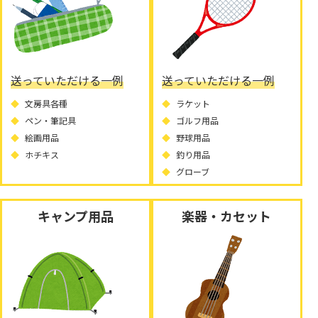
送っていただける一例
送っていただける一例
文房具各種
ラケット
ペン・筆記具
ゴルフ用品
絵画用品
野球用品
ホチキス
釣り用品
グローブ
キャンプ用品
楽器・カセット