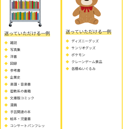
送っていただける一例
送っていただける一例
ディズニーグッズ
雑誌
サンリオグッズ
写真集
ポケモン
洋書
クレーンゲーム景品
図録
各種ぬいぐるみ
参考書
企業史
楽譜・音楽書
密教系の書籍
文庫版コミック
漫画
手芸関連の本
絵本・児童書
コンサートパンフレッ