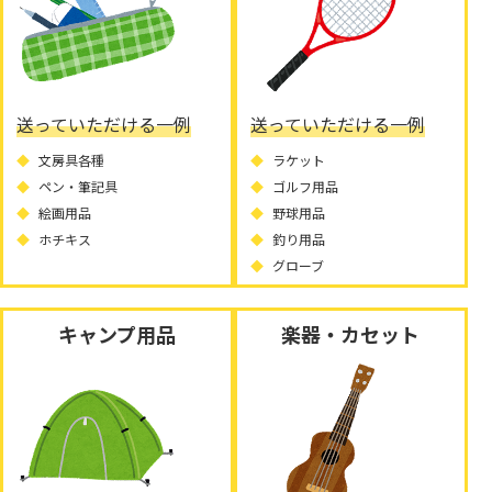
送っていただける一例
送っていただける一例
文房具各種
ラケット
ペン・筆記具
ゴルフ用品
絵画用品
野球用品
ホチキス
釣り用品
グローブ
キャンプ用品
楽器・カセット