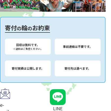
寄付
輪
お約束
の
の
回収は無料です。
事前連絡は不要です。
※送料はご負担ください。
寄付実績は公開します。
寄付先は選べます。
e-
LINE