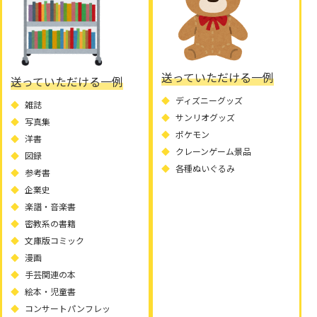
送っていただける一例
送っていただける一例
ディズニーグッズ
雑誌
サンリオグッズ
写真集
ポケモン
洋書
クレーンゲーム景品
図録
各種ぬいぐるみ
参考書
企業史
楽譜・音楽書
密教系の書籍
文庫版コミック
漫画
手芸関連の本
絵本・児童書
コンサートパンフレッ