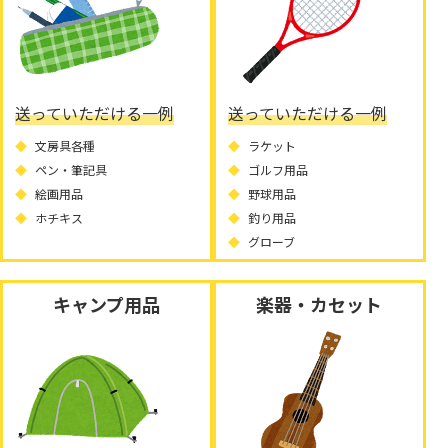
送っていただける一例
送っていただける一例
文房具各種
ラケット
ペン・筆記具
ゴルフ用品
絵画用品
野球用品
ホチキス
釣り用品
グローブ
キャンプ用品
楽器・カセット