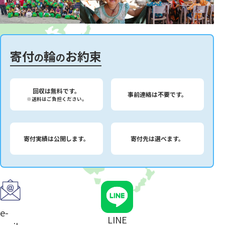
寄付
輪
お約束
の
の
回収は無料です。
事前連絡は不要です。
※送料はご負担ください。
寄付実績は公開します。
寄付先は選べます。
e-
LINE