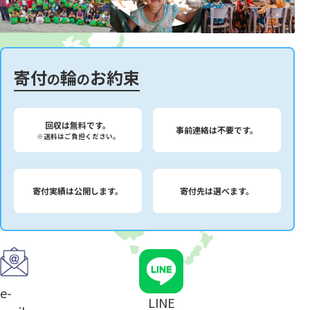
寄付
輪
お約束
の
の
回収は無料です。
事前連絡は不要です。
※送料はご負担ください。
寄付実績は公開します。
寄付先は選べます。
e-
LINE