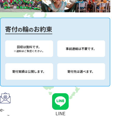
寄付
輪
お約束
の
の
回収は無料です。
事前連絡は不要です。
※送料はご負担ください。
寄付実績は公開します。
寄付先は選べます。
e-
LINE