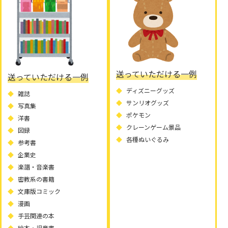
送っていただける一例
送っていただける一例
ディズニーグッズ
雑誌
サンリオグッズ
写真集
ポケモン
洋書
クレーンゲーム景品
図録
各種ぬいぐるみ
参考書
企業史
楽譜・音楽書
密教系の書籍
文庫版コミック
漫画
手芸関連の本
絵本・児童書