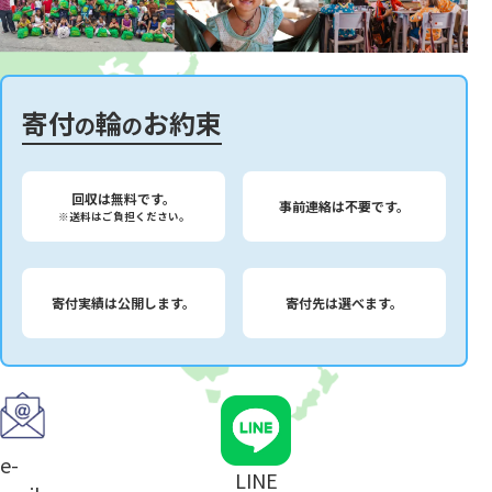
寄付
輪
お約束
の
の
回収は無料です。
事前連絡は不要です。
※送料はご負担ください。
寄付実績は公開します。
寄付先は選べます。
e-
LINE