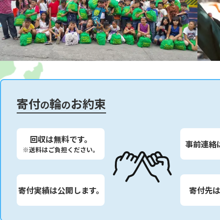
寄付
輪
お約束
の
の
回収は無料です。
事前連絡
※送料はご負担ください。
寄付実績は公開します。
寄付先