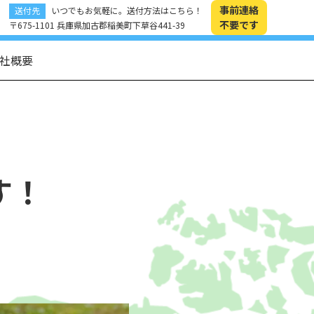
事前連絡
送付先
いつでもお気軽に。送付方法はこちら！
不要です
〒675-1101 兵庫県加古郡稲美町下草谷441-39
社概要
す！