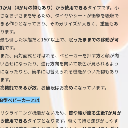
1か月（4か月の物もあり）から使用できる
タイプです。小
さなお子さまを守るため、タイヤやシートが衝撃を吸収で
きる作りとなっており、その分サイズが大きく、重量もあ
ります。
最も倒した状態だと150°以上で、
眠ったままでの移動が可
能
です。
また、両対面式と呼ばれる、ベビーカーを押す方と顔が向
い合せになったり、進行方向を向いて景色が見られるよう
になったりと、簡単に切替えられる機能がついた物もあり
ます。
高機能であるが故、お値段はお高め
になっています。
B型ベビーカーとは
リクライニング機能がないため、
首や腰が座る生後7か月か
ら使用できる
タイプとなります。軽くて持ち運びがしやす