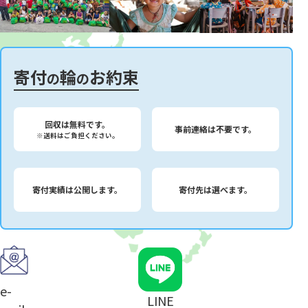
寄付
輪
お約束
の
の
回収は無料です。
事前連絡は不要です。
※送料はご負担ください。
寄付実績は公開します。
寄付先は選べます。
e-
LINE