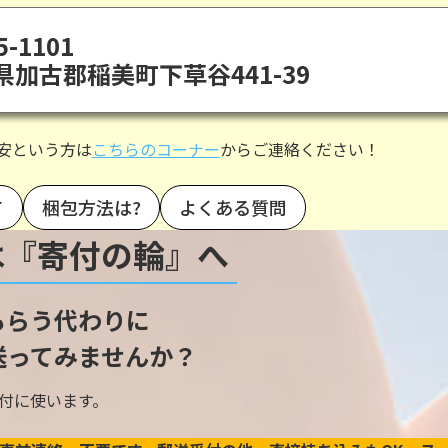
5-1101
県加古郡稲美町下草谷441-39
安という方は
こちらのコーナー
からご連絡ください！
て
梱包方法は?
よくある質問
は『寄付の輪』へ
もらう代わりに
送ってみませんか？
付に使います。