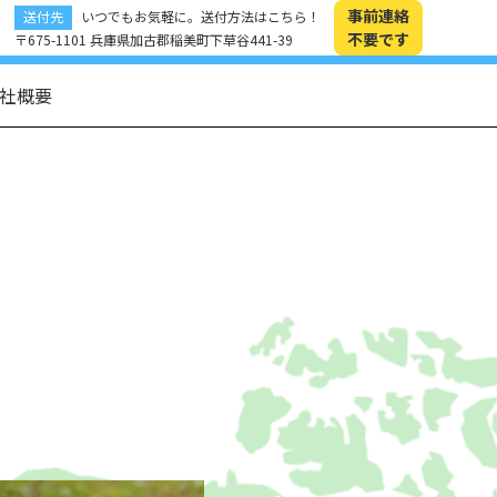
事前連絡
送付先
いつでもお気軽に。送付方法はこちら！
不要です
〒675-1101 兵庫県加古郡稲美町下草谷441-39
社概要