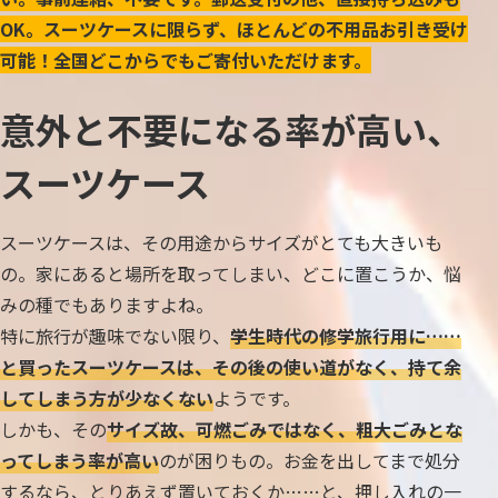
OK。スーツケースに限らず、ほとんどの不用品お引き受け
可能！全国どこからでもご寄付いただけます。
意外と不要になる率が高い、
スーツケース
スーツケースは、その用途からサイズがとても大きいも
の。家にあると場所を取ってしまい、どこに置こうか、悩
みの種でもありますよね。
特に旅行が趣味でない限り、
学生時代の修学旅行用に……
と買ったスーツケースは、その後の使い道がなく、持て余
してしまう方が少なくない
ようです。
しかも、その
サイズ故、可燃ごみではなく、粗大ごみとな
ってしまう率が高い
のが困りもの。お金を出してまで処分
するなら、とりあえず置いておくか……と、押し入れの一