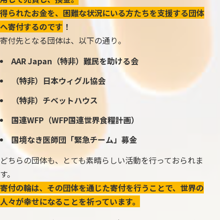
得られたお金を、困難な状況にいる方たちを支援する団体
へ寄付するのです
！
寄付先となる団体は、以下の通り。
AAR Japan（特非）難民を助ける会
（特非）日本ウィグル協会
（特非）チベットハウス
国連WFP（WFP国連世界食糧計画）
国境なき医師団「緊急チーム」募金
どちらの団体も、とても素晴らしい活動を行っておられま
す。
寄付の輪は、その団体を通じた寄付を行うことで、世界の
人々が幸せになることを祈っています。