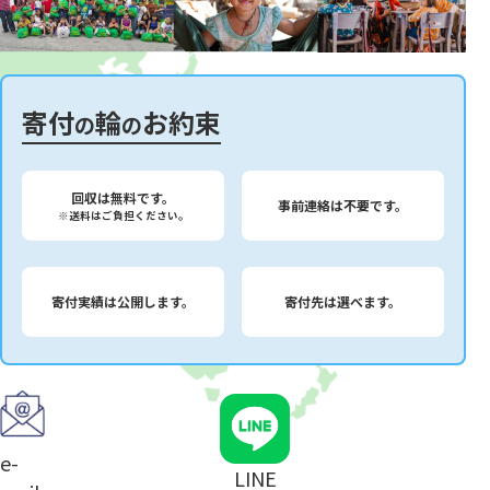
寄付
輪
お約束
の
の
回収は無料です。
事前連絡は不要です。
※送料はご負担ください。
寄付実績は公開します。
寄付先は選べます。
e-
LINE