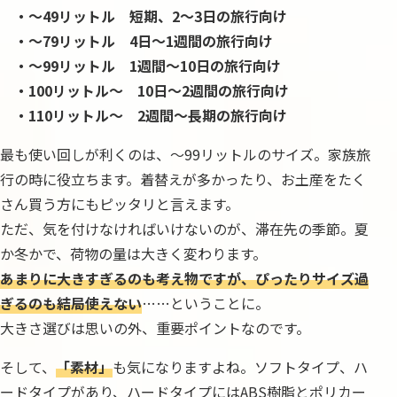
・～49リットル 短期、2～3日の旅行向け
・～79リットル 4日～1週間の旅行向け
・～99リットル 1週間～10日の旅行向け
・100リットル～ 10日～2週間の旅行向け
・110リットル～ 2週間～長期の旅行向け
最も使い回しが利くのは、～99リットルのサイズ。家族旅
行の時に役立ちます。着替えが多かったり、お土産をたく
さん買う方にもピッタリと言えます。
ただ、気を付けなければいけないのが、滞在先の季節。夏
か冬かで、荷物の量は大きく変わります。
あまりに大きすぎるのも考え物ですが、ぴったりサイズ過
ぎるのも結局使えない
……ということに。
大きさ選びは思いの外、重要ポイントなのです。
そして、
「素材」
も気になりますよね。ソフトタイプ、ハ
ードタイプがあり、ハードタイプにはABS樹脂とポリカー