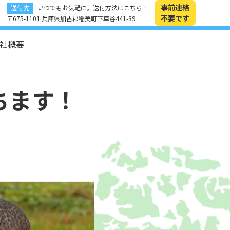
事前連絡
送付先
いつでもお気軽に。送付方法はこちら！
不要です
〒675-1101 兵庫県加古郡稲美町下草谷441-39
社概要
ちます！