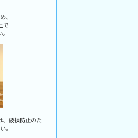
詰め、
上で
い。
は、破損防止のた
さい。