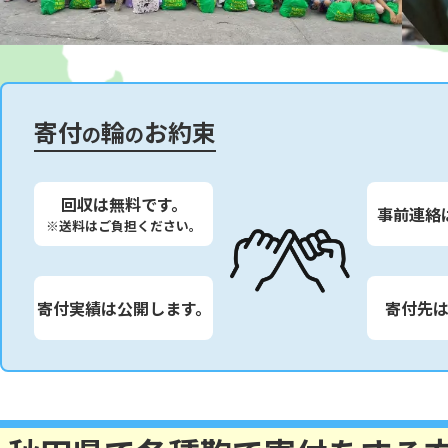
寄付
輪
お約束
の
の
回収は無料です。
事前連絡
※送料はご負担ください。
寄付実績は公開します。
寄付先