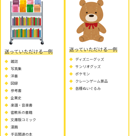
送っていただける一例
送っていただける一例
ディズニーグッズ
雑誌
サンリオグッズ
写真集
ポケモン
洋書
クレーンゲーム景品
図録
各種ぬいぐるみ
参考書
企業史
楽譜・音楽書
密教系の書籍
文庫版コミック
漫画
手芸関連の本