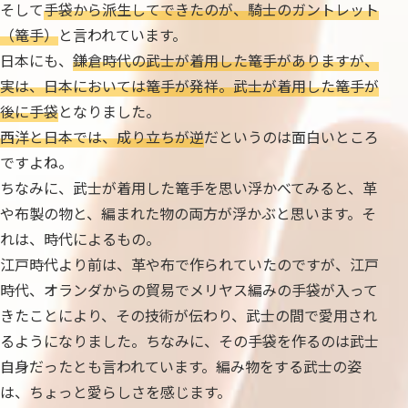
そして
手袋から派生してできたのが、騎士のガントレット
（篭手）
と言われています。
日本にも、
鎌倉時代の武士が着用した篭手がありますが、
実は、日本においては篭手が発祥。武士が着用した篭手が
後に手袋
となりました。
西洋と日本では、成り立ちが逆
だというのは面白いところ
ですよね。
ちなみに、武士が着用した篭手を思い浮かべてみると、革
や布製の物と、編まれた物の両方が浮かぶと思います。そ
れは、時代によるもの。
江戸時代より前は、革や布で作られていたのですが、江戸
時代、オランダからの貿易でメリヤス編みの手袋が入って
きたことにより、その技術が伝わり、武士の間で愛用され
るようになりました。ちなみに、その手袋を作るのは武士
自身だったとも言われています。編み物をする武士の姿
は、ちょっと愛らしさを感じます。