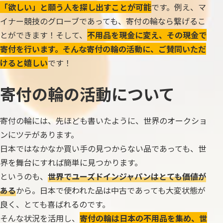
「欲しい」と願う人を探し出すことが可能
です。例え、マ
イナー競技のグローブであっても、寄付の輪なら繋げるこ
とができます！そして、
不用品を現金に変え、その現金で
寄付を行います。そんな寄付の輪の活動に、ご賛同いただ
けると嬉しい
です！
寄付の輪の活動について
寄付の輪には、先ほども書いたように、世界のオークショ
ンにツテがあります。
日本ではなかなか買い手の見つからない品であっても、世
界を舞台にすれば簡単に見つかります。
というのも、
世界でユーズドインジャパンはとても価値が
ある
から。日本で使われた品は中古であっても大変状態が
良く、とても喜ばれるのです。
そんな状況を活用し、
寄付の輪は日本の不用品を集め、世