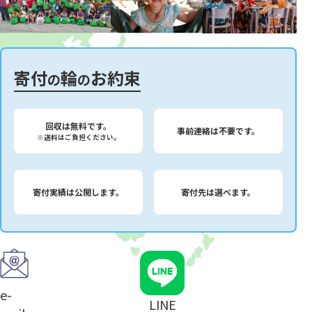
寄付
輪
お約束
の
の
回収は無料です。
事前連絡は不要です。
※送料はご負担ください。
寄付実績は公開します。
寄付先は選べます。
e-
LINE