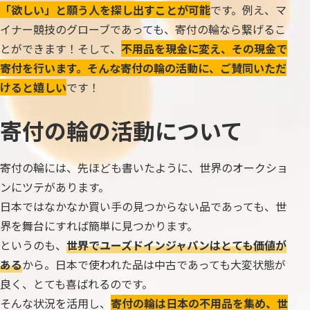
「欲しい」と願う人を探し出すことが可能
です。例え、マ
イナー競技のグローブであっても、寄付の輪なら繋げるこ
とができます！そして、
不用品を現金に変え、その現金で
寄付を行います。そんな寄付の輪の活動に、ご賛同いただ
けると嬉しい
です！
寄付の輪の活動について
寄付の輪には、先ほども書いたように、世界のオークショ
ンにツテがあります。
日本ではなかなか買い手の見つからない品であっても、世
界を舞台にすれば簡単に見つかります。
というのも、
世界でユーズドインジャパンはとても価値が
ある
から。日本で使われた品は中古であっても大変状態が
良く、とても喜ばれるのです。
そんな状況を活用し、
寄付の輪は日本の不用品を集め、世