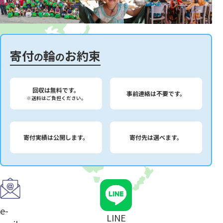
寄付
輪
お約束
の
の
回収は無料です。
事前連絡は不要です。
※送料はご負担ください。
寄付実績は公開します。
寄付先は選べます。
e-
LINE