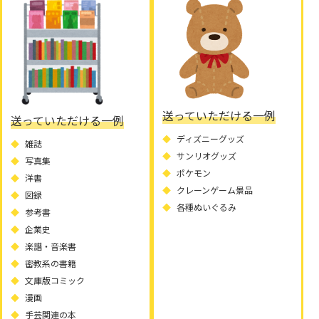
送っていただける一例
送っていただける一例
ディズニーグッズ
雑誌
サンリオグッズ
写真集
ポケモン
洋書
クレーンゲーム景品
図録
各種ぬいぐるみ
参考書
企業史
楽譜・音楽書
密教系の書籍
文庫版コミック
漫画
手芸関連の本