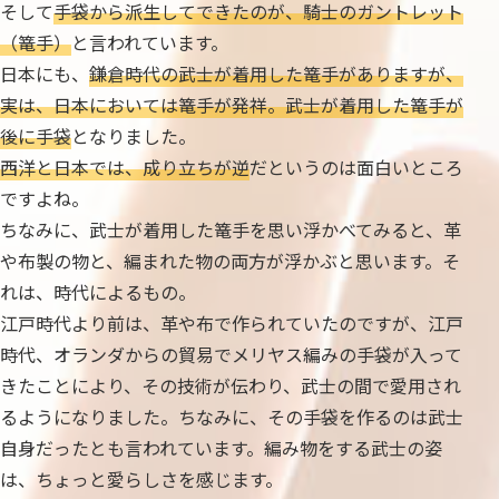
そして
手袋から派生してできたのが、騎士のガントレット
（篭手）
と言われています。
日本にも、
鎌倉時代の武士が着用した篭手がありますが、
実は、日本においては篭手が発祥。武士が着用した篭手が
後に手袋
となりました。
西洋と日本では、成り立ちが逆
だというのは面白いところ
ですよね。
ちなみに、武士が着用した篭手を思い浮かべてみると、革
や布製の物と、編まれた物の両方が浮かぶと思います。そ
れは、時代によるもの。
江戸時代より前は、革や布で作られていたのですが、江戸
時代、オランダからの貿易でメリヤス編みの手袋が入って
きたことにより、その技術が伝わり、武士の間で愛用され
るようになりました。ちなみに、その手袋を作るのは武士
自身だったとも言われています。編み物をする武士の姿
は、ちょっと愛らしさを感じます。