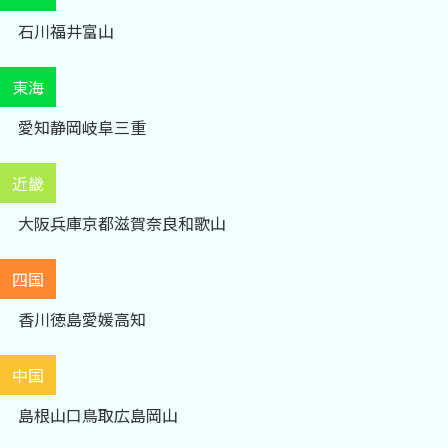
石川
福井
富山
東海
愛知
静岡
岐阜
三重
近畿
大阪
兵庫
京都
滋賀
奈良
和歌山
四国
香川
徳島
愛媛
高知
中国
島根
山口
鳥取
広島
岡山