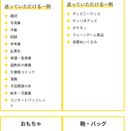
送っていただける一例
送っていただける一例
ディズニーグッズ
雑誌
サンリオグッズ
写真集
ポケモン
洋書
クレーンゲーム景品
図録
各種ぬいぐるみ
参考書
企業史
楽譜・音楽書
密教系の書籍
文庫版コミック
漫画
手芸関連の本
絵本・児童書
コンサートパンフレッ
ト
おもちゃ
鞄・バッグ