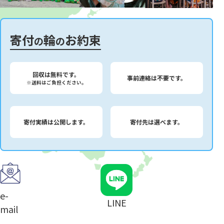
寄付
輪
お約束
の
の
回収は無料です。
事前連絡は不要です。
※送料はご負担ください。
寄付実績は公開します。
寄付先は選べます。
e-
LINE
mail