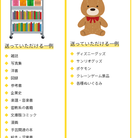
送っていただける一例
送っていただける一例
ディズニーグッズ
雑誌
サンリオグッズ
写真集
ポケモン
洋書
クレーンゲーム景品
図録
各種ぬいぐるみ
参考書
企業史
楽譜・音楽書
密教系の書籍
文庫版コミック
漫画
手芸関連の本
絵本・児童書