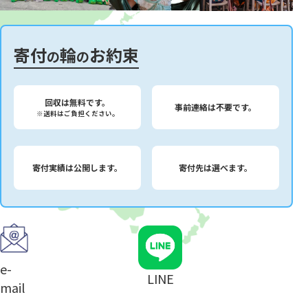
寄付
輪
お約束
の
の
回収は無料です。
事前連絡は不要です。
※送料はご負担ください。
寄付実績は公開します。
寄付先は選べます。
e-
LINE
mail