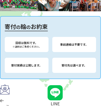
寄付
輪
お約束
の
の
回収は無料です。
事前連絡は不要です。
※送料はご負担ください。
寄付実績は公開します。
寄付先は選べます。
e-
LINE