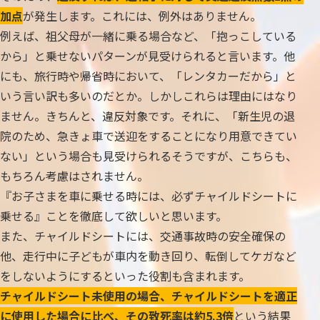
加点
が発生します。これには、例外はありません。
例えば、祖父母が一緒に乗る場合など、「抱っこしている
から」と乗せないパターンが見受けられると言います。他
にも、旅行時や帰省時において、「レンタカーだから」と
いう言い訳も多いのだとか。しかしこれらは理由にはなり
ません。きちんと、違反対象です。それに、「新生児の退
院のため、急きょ車で送迎をすることになり用意できてい
ない」という場合も見受けられるそうですが、こちらも、
もちろん考慮はされません。
『お子さまを車に乗せる時には、必ずチャイルドシートに
乗せる』ことを徹底して欲しいと思います。
また、チャイルドシートには、交通事故時の安全確保の
他、走行中に子どもが車内を動き回り、転倒してケガなど
をしないようにするといった役割も含まれます。
チャイルドシート未使用の場合、チャイルドシートを適正
に使用した場合に比べ、その致死率は約5.3倍
という結果