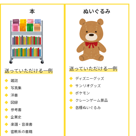
本
ぬいぐるみ
送っていただける一例
送っていただける一例
ディズニーグッズ
雑誌
サンリオグッズ
写真集
ポケモン
洋書
クレーンゲーム景品
図録
各種ぬいぐるみ
参考書
企業史
楽譜・音楽書
密教系の書籍