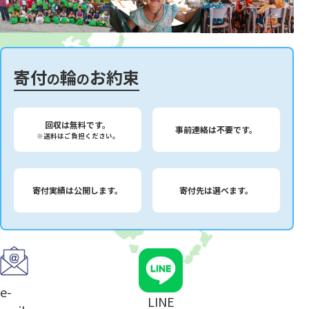
寄付
輪
お約束
の
の
回収は無料です。
事前連絡は不要です。
※送料はご負担ください。
寄付実績は公開します。
寄付先は選べます。
e-
LINE