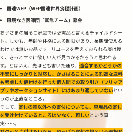
国連WFP（WFP国連世界食糧計画）
国境なき医師団「緊急チーム」募金
お子さまの居るご家庭では必需品と言えるチャイルドシー
ト。しかも、年齢や体格による制限があり、長期間使える
わけでは無いお品です。リユースを考えておられる層は厚
く、きっとすぐに欲しい人が見つかるだろうと思われま
す。とはいえ、先ほども書いた通り、
適合するかどうかの
不安にしっかりと対応し、かさばることによる割高な送料
も考慮した値付けを行った個人間での取り引き（フリマア
プリやオークションサイト）にはあまり適していない
とい
うのが正直なところ。
そして、
寄付の輪以外への寄付についても、車用品の寄付
を受け付けているところは少なく、難しい
という事
実……。
サクッと片付けたいなら、やっぱり寄付の輪という選択が