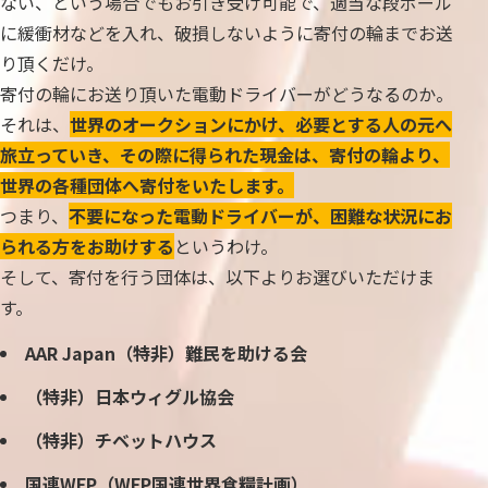
ない、という場合でもお引き受け可能で、適当な段ボール
に緩衝材などを入れ、破損しないように寄付の輪までお送
り頂くだけ。
寄付の輪にお送り頂いた電動ドライバーがどうなるのか。
それは、
世界のオークションにかけ、必要とする人の元へ
旅立っていき、その際に得られた現金は、寄付の輪より、
世界の各種団体へ寄付をいたします。
つまり、
不要になった電動ドライバーが、困難な状況にお
られる方をお助けする
というわけ。
そして、寄付を行う団体は、以下よりお選びいただけま
す。
AAR Japan（特非）難民を助ける会
（特非）日本ウィグル協会
（特非）チベットハウス
国連WFP（WFP国連世界食糧計画）