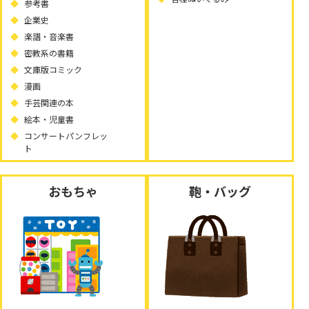
参考書
企業史
楽譜・音楽書
密教系の書籍
文庫版コミック
漫画
手芸関連の本
絵本・児童書
コンサートパンフレッ
ト
おもちゃ
鞄・バッグ