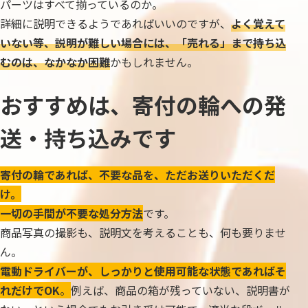
パーツはすべて揃っているのか。
詳細に説明できるようであればいいのですが、
よく覚えて
いない等、説明が難しい場合には、「売れる」まで持ち込
むのは、なかなか困難
かもしれません。
おすすめは、寄付の輪への発
送・持ち込みです
寄付の輪であれば、不要な品を、ただお送りいただくだ
け。
一切の手間が不要な処分方法
です。
商品写真の撮影も、説明文を考えることも、何も要りませ
ん。
電動ドライバーが、しっかりと使用可能な状態であればそ
れだけでOK
。
例えば、商品の箱が残っていない、説明書が