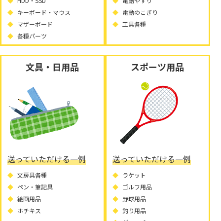
HDD・SSD
電動やすり
キーボード・マウス
電動のこぎり
マザーボード
工具各種
各種パーツ
文具・日用品
スポーツ用品
送っていただける一例
送っていただける一例
文房具各種
ラケット
ペン・筆記具
ゴルフ用品
絵画用品
野球用品
ホチキス
釣り用品