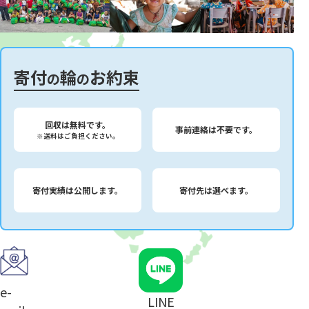
寄付
輪
お約束
の
の
回収は無料です。
事前連絡は不要です。
※送料はご負担ください。
寄付実績は公開します。
寄付先は選べます。
e-
LINE