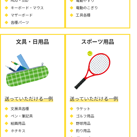
HDD・SSD
電動やすり
キーボード・マウス
電動のこぎり
マザーボード
工具各種
各種パーツ
文具・日用品
スポーツ用品
送っていただける一例
送っていただける一例
文房具各種
ラケット
ペン・筆記具
ゴルフ用品
絵画用品
野球用品
ホチキス
釣り用品