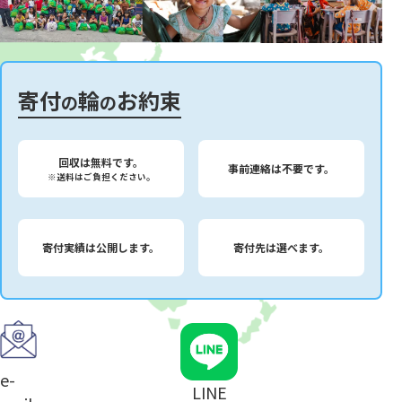
寄付
輪
お約束
の
の
回収は無料です。
事前連絡は不要です。
※送料はご負担ください。
寄付実績は公開します。
寄付先は選べます。
e-
LINE