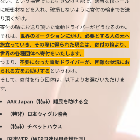
ない、という場合でもお引き受け可能で、適当な段ボール
に緩衝材などを入れ、破損しないように寄付の輪までお送
り頂くだけ。
寄付の輪にお送り頂いた電動ドライバーがどうなるのか。
それは、
世界のオークションにかけ、必要とする人の元へ
旅立っていき、その際に得られた現金は、寄付の輪より、
世界の各種団体へ寄付をいたします。
つまり、
不要になった電動ドライバーが、困難な状況にお
られる方をお助けする
というわけ。
そして、寄付を行う団体は、以下よりお選びいただけま
す。
AAR Japan（特非）難民を助ける会
（特非）日本ウィグル協会
（特非）チベットハウス
国連WFP（WFP国連世界食糧計画）