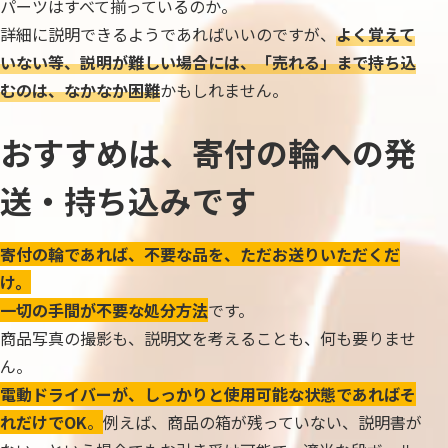
パーツはすべて揃っているのか。
詳細に説明できるようであればいいのですが、
よく覚えて
いない等、説明が難しい場合には、「売れる」まで持ち込
むのは、なかなか困難
かもしれません。
おすすめは、寄付の輪への発
送・持ち込みです
寄付の輪であれば、不要な品を、ただお送りいただくだ
け。
一切の手間が不要な処分方法
です。
商品写真の撮影も、説明文を考えることも、何も要りませ
ん。
電動ドライバーが、しっかりと使用可能な状態であればそ
れだけでOK
。
例えば、商品の箱が残っていない、説明書が