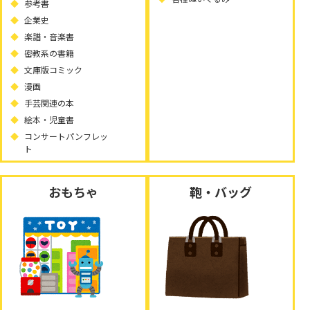
参考書
企業史
楽譜・音楽書
密教系の書籍
文庫版コミック
漫画
手芸関連の本
絵本・児童書
コンサートパンフレッ
ト
おもちゃ
鞄・バッグ