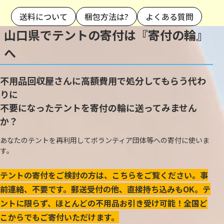
送料について
梱包方法は?
よくある質問
山口県でテントの寄付は『寄付の輪』
へ
不用品回収屋さんに高額費用で処分してもらう代わ
りに
不要になったテントを寄付の輪に送ってみません
か？
あなたのテントを再利用してボランティア団体等への寄付に使いま
す。
テントの寄付をご検討の方は、こちらをご覧ください。事
前連絡、不要です。郵送受付の他、直接持ち込みもOK。テ
ントに限らず、ほとんどの不用品お引き受け可能！全国ど
こからでもご寄付いただけます。