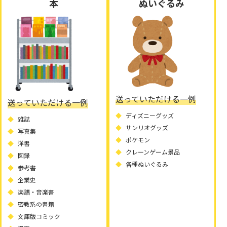
本
ぬいぐるみ
送っていただける一例
送っていただける一例
ディズニーグッズ
雑誌
サンリオグッズ
写真集
ポケモン
洋書
クレーンゲーム景品
図録
各種ぬいぐるみ
参考書
企業史
楽譜・音楽書
密教系の書籍
文庫版コミック