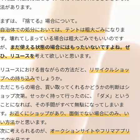
法があります。
まずは、『捨てる』場合について。
自治体での処分においては、テントは粗大ごみ
になりま
す。壊れてしまっている場合は粗大ごみでもいいのです
が、
まだ使える状態の場合にはもったいないですよね。ぜ
ひ、リユースを
考えて欲しいと思います。
リユースにおける昔ながらの方法だと、
リサイクルショッ
プへの持ち込み
でしょうか。
ただこちらの場合、買い取ってくれるかどうかの判断はシ
ョップ次第。せっかく持って行ったのに、「ダメ」という
ことになれば、その手間がすべて無駄になってしまいま
す。
お近くにショップがあり、面倒でない場合にのみ、い
い方法
かと思います。
次に考えられるのが、
オークションサイトやフリマアプリ
での出品
です。