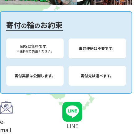
寄付
輪
お約束
の
の
回収は無料です。
事前連絡は不要です。
※送料はご負担ください。
寄付実績は公開します。
寄付先は選べます。
e-
LINE
mail