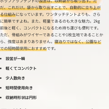
ポップアップテントの
設営は、収納袋から取り出す。た
だ、これだけ。袋から取り出すことで、自動的に立ち上が
る仕組み
になっています。ワンタッチテントよりも、さら
に簡単ですよね。また、軽量であるのも大きな魅力。2kg
前後と軽く、コンパクトになるため持ち運びも便利です。
ただ、骨組みがワイヤーであることや1枚生地であることか
ら、強度はあまりありません。
寝泊りではなく、公園など
での短時間使用におすすめ
です。
設営が一瞬
軽くてコンパクト
少人数向き
短時間使用向き
収納時形状は円形