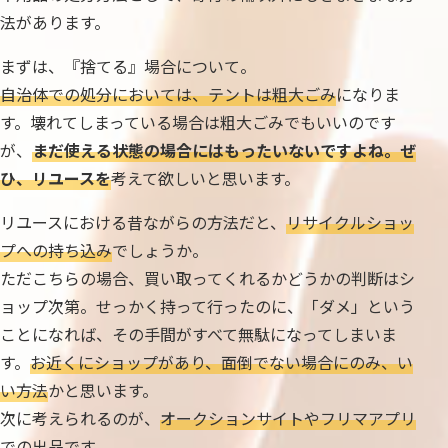
法があります。
まずは、『捨てる』場合について。
自治体での処分においては、テントは粗大ごみ
になりま
す。壊れてしまっている場合は粗大ごみでもいいのです
が、
まだ使える状態の場合にはもったいないですよね。ぜ
ひ、リユースを
考えて欲しいと思います。
リユースにおける昔ながらの方法だと、
リサイクルショッ
プへの持ち込み
でしょうか。
ただこちらの場合、買い取ってくれるかどうかの判断はシ
ョップ次第。せっかく持って行ったのに、「ダメ」という
ことになれば、その手間がすべて無駄になってしまいま
す。
お近くにショップがあり、面倒でない場合にのみ、い
い方法
かと思います。
次に考えられるのが、
オークションサイトやフリマアプリ
での出品
です。