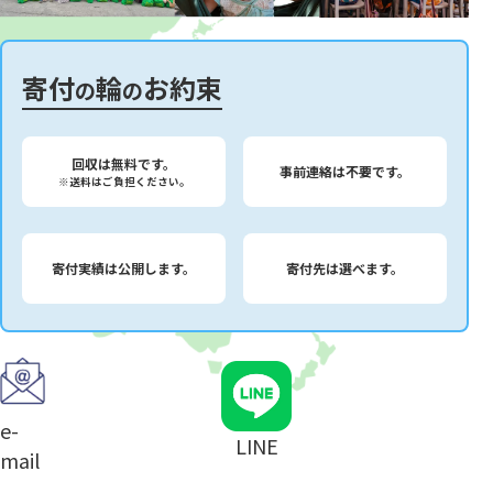
寄付
輪
お約束
の
の
回収は無料です。
事前連絡は不要です。
※送料はご負担ください。
寄付実績は公開します。
寄付先は選べます。
e-
LINE
mail