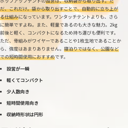
ポップアップテントの
設営は、収納袋から取り出す。た
だ、これだけ。袋から取り出すことで、自動的に立ち上が
る仕組み
になっています。ワンタッチテントよりも、さら
に簡単ですよね。また、軽量であるのも大きな魅力。2kg
前後と軽く、コンパクトになるため持ち運びも便利です。
ただ、骨組みがワイヤーであることや1枚生地であることか
ら、強度はあまりありません。
寝泊りではなく、公園など
での短時間使用におすすめ
です。
設営が一瞬
軽くてコンパクト
少人数向き
短時間使用向き
収納時形状は円形