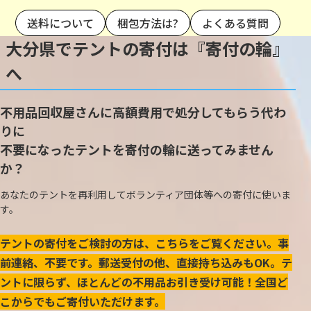
送料について
梱包方法は?
よくある質問
大分県でテントの寄付は『寄付の輪』
へ
不用品回収屋さんに高額費用で処分してもらう代わ
りに
不要になったテントを寄付の輪に送ってみません
か？
あなたのテントを再利用してボランティア団体等への寄付に使いま
す。
テントの寄付をご検討の方は、こちらをご覧ください。事
前連絡、不要です。郵送受付の他、直接持ち込みもOK。テ
ントに限らず、ほとんどの不用品お引き受け可能！全国ど
こからでもご寄付いただけます。