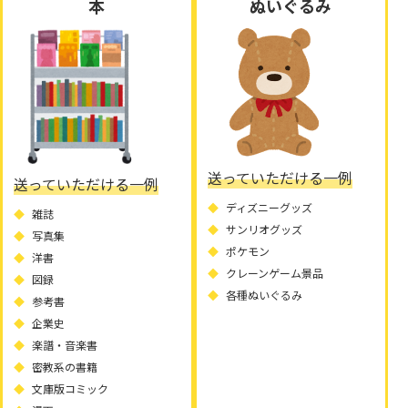
本
ぬいぐるみ
送っていただける一例
送っていただける一例
ディズニーグッズ
雑誌
サンリオグッズ
写真集
ポケモン
洋書
クレーンゲーム景品
図録
各種ぬいぐるみ
参考書
企業史
楽譜・音楽書
密教系の書籍
文庫版コミック