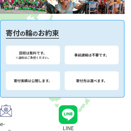
寄付
輪
お約束
の
の
回収は無料です。
事前連絡は不要です。
※送料はご負担ください。
寄付実績は公開します。
寄付先は選べます。
e-
LINE