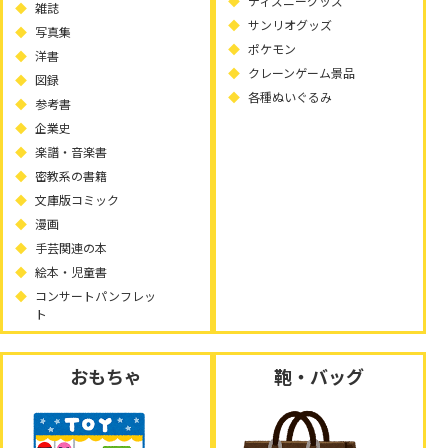
ディズニーグッズ
雑誌
サンリオグッズ
写真集
ポケモン
洋書
クレーンゲーム景品
図録
各種ぬいぐるみ
参考書
企業史
楽譜・音楽書
密教系の書籍
文庫版コミック
漫画
手芸関連の本
絵本・児童書
コンサートパンフレッ
ト
おもちゃ
鞄・バッグ