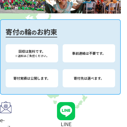
寄付
輪
お約束
の
の
回収は無料です。
事前連絡は不要です。
※送料はご負担ください。
寄付実績は公開します。
寄付先は選べます。
e-
LINE