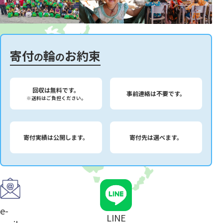
寄付
輪
お約束
の
の
回収は無料です。
事前連絡は不要です。
※送料はご負担ください。
寄付実績は公開します。
寄付先は選べます。
e-
LINE