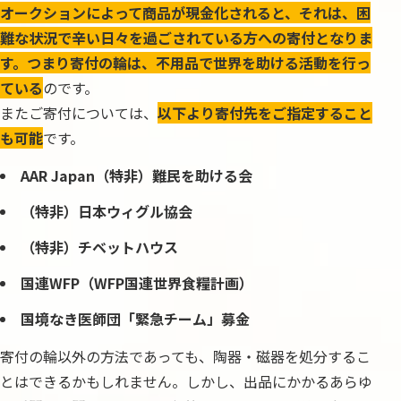
オークションによって商品が現金化されると、それは、困
難な状況で辛い日々を過ごされている方への寄付となりま
す。つまり寄付の輪は、不用品で世界を助ける活動を行っ
ている
のです。
またご寄付については、
以下より寄付先をご指定すること
も可能
です。
AAR Japan（特非）難民を助ける会
（特非）日本ウィグル協会
（特非）チベットハウス
国連WFP（WFP国連世界食糧計画）
国境なき医師団「緊急チーム」募金
寄付の輪以外の方法であっても、陶器・磁器を処分するこ
とはできるかもしれません。しかし、出品にかかるあらゆ