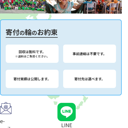
寄付
輪
お約束
の
の
回収は無料です。
事前連絡は不要です。
※送料はご負担ください。
寄付実績は公開します。
寄付先は選べます。
e-
LINE