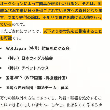
オークションによって商品が現金化されると、それは、困
難な状況で辛い日々を過ごされている方への寄付となりま
す。つまり寄付の輪は、不用品で世界を助ける活動を行っ
ている
のです。
またご寄付については、
以下より寄付先をご指定すること
も可能
です。
AAR Japan（特非）難民を助ける会
（特非）日本ウィグル協会
（特非）チベットハウス
国連WFP（WFP国連世界食糧計画）
国境なき医師団「緊急チーム」募金
寄付の輪以外の方法であっても、陶器・磁器を処分するこ
とはできるかもしれません。しかし、出品にかかるあらゆ