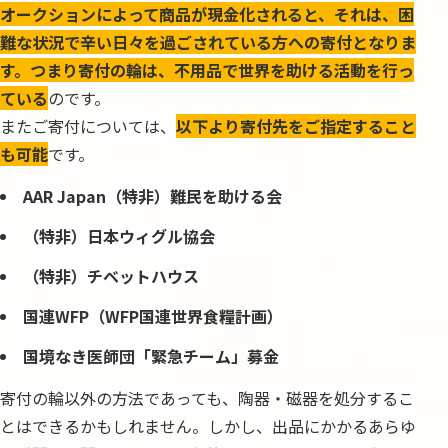
オークションによって商品が現金化されると、それは、困
難な状況で辛い日々を過ごされている方への寄付となりま
す。つまり寄付の輪は、不用品で世界を助ける活動を行っ
ている
のです。
またご寄付については、
以下より寄付先をご指定すること
も可能
です。
AAR Japan（特非）難民を助ける会
（特非）日本ウィグル協会
（特非）チベットハウス
国連WFP（WFP国連世界食糧計画）
国境なき医師団「緊急チーム」募金
寄付の輪以外の方法であっても、陶器・磁器を処分するこ
とはできるかもしれません。しかし、出品にかかるあらゆ