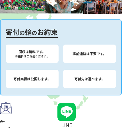
寄付
輪
お約束
の
の
回収は無料です。
事前連絡は不要です。
※送料はご負担ください。
寄付実績は公開します。
寄付先は選べます。
e-
LINE