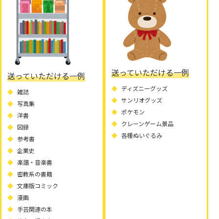
送っていただける一例
送っていただける一例
ディズニーグッズ
雑誌
サンリオグッズ
写真集
ポケモン
洋書
クレーンゲーム景品
図録
各種ぬいぐるみ
参考書
企業史
楽譜・音楽書
密教系の書籍
文庫版コミック
漫画
手芸関連の本