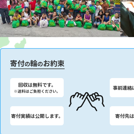
寄付
輪
お約束
の
の
回収は無料です。
事前連絡
※送料はご負担ください。
寄付実績は公開します。
寄付先