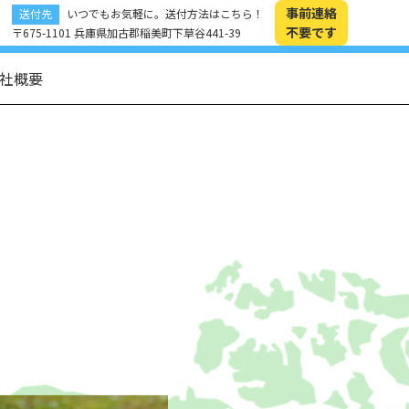
事前連絡
送付先
いつでもお気軽に。送付方法はこちら！
不要です
〒675-1101 兵庫県加古郡稲美町下草谷441-39
社概要