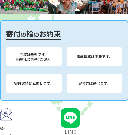
寄付
輪
お約束
の
の
回収は無料です。
事前連絡は不要です。
※送料はご負担ください。
寄付実績は公開します。
寄付先は選べます。
e-
LINE