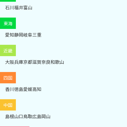
石川
福井
富山
東海
愛知
静岡
岐阜
三重
近畿
大阪
兵庫
京都
滋賀
奈良
和歌山
四国
香川
徳島
愛媛
高知
中国
島根
山口
鳥取
広島
岡山