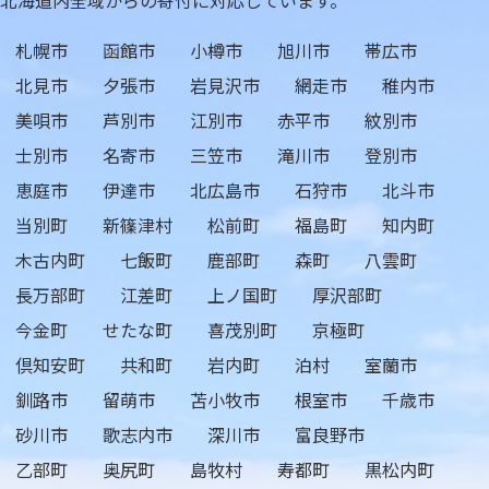
札幌市
函館市
小樽市
旭川市
帯広市
北見市
夕張市
岩見沢市
網走市
稚内市
美唄市
芦別市
江別市
赤平市
紋別市
士別市
名寄市
三笠市
滝川市
登別市
恵庭市
伊達市
北広島市
石狩市
北斗市
当別町
新篠津村
松前町
福島町
知内町
木古内町
七飯町
鹿部町
森町
八雲町
長万部町
江差町
上ノ国町
厚沢部町
今金町
せたな町
喜茂別町
京極町
倶知安町
共和町
岩内町
泊村
室蘭市
釧路市
留萌市
苫小牧市
根室市
千歳市
砂川市
歌志内市
深川市
富良野市
乙部町
奥尻町
島牧村
寿都町
黒松内町