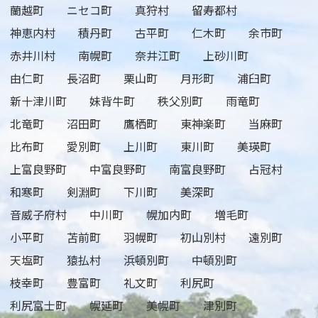
蘭越町
ニセコ町
真狩村
留寿都村
神恵内村
積丹町
古平町
仁木町
余市町
赤井川村
南幌町
奈井江町
上砂川町
由仁町
長沼町
栗山町
月形町
浦臼町
新十津川町
妹背牛町
秩父別町
雨竜町
北竜町
沼田町
鷹栖町
東神楽町
当麻町
比布町
愛別町
上川町
東川町
美瑛町
上富良野町
中富良野町
南富良野町
占冠村
和寒町
剣淵町
下川町
美深町
音威子府村
中川町
幌加内町
増毛町
小平町
苫前町
羽幌町
初山別村
遠別町
天塩町
猿払村
浜頓別町
中頓別町
枝幸町
豊富町
礼文町
利尻町
利尻富士町
幌延町
美幌町
津別町