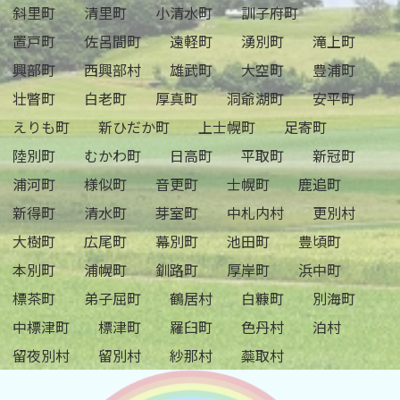
斜里町
清里町
小清水町
訓子府町
置戸町
佐呂間町
遠軽町
湧別町
滝上町
興部町
西興部村
雄武町
大空町
豊浦町
壮瞥町
白老町
厚真町
洞爺湖町
安平町
えりも町
新ひだか町
上士幌町
足寄町
陸別町
むかわ町
日高町
平取町
新冠町
浦河町
様似町
音更町
士幌町
鹿追町
新得町
清水町
芽室町
中札内村
更別村
大樹町
広尾町
幕別町
池田町
豊頃町
本別町
浦幌町
釧路町
厚岸町
浜中町
標茶町
弟子屈町
鶴居村
白糠町
別海町
中標津町
標津町
羅臼町
色丹村
泊村
留夜別村
留別村
紗那村
蘂取村