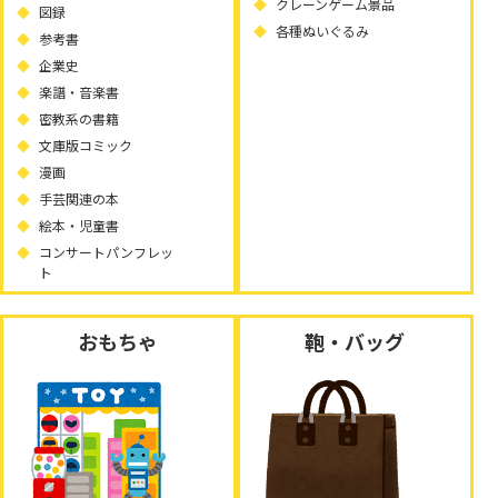
クレーンゲーム景品
図録
各種ぬいぐるみ
参考書
企業史
楽譜・音楽書
密教系の書籍
文庫版コミック
漫画
手芸関連の本
絵本・児童書
コンサートパンフレッ
ト
おもちゃ
鞄・バッグ