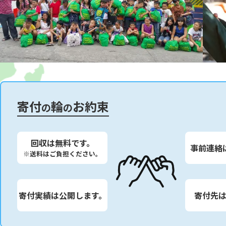
寄付
輪
お約束
の
の
回収は無料です。
事前連絡
※送料はご負担ください。
寄付実績は公開します。
寄付先