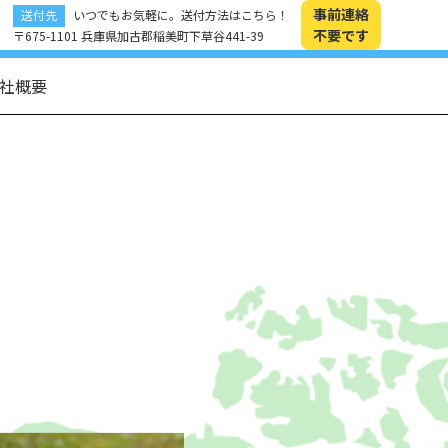
事前連絡
送付先
いつでもお気軽に。送付方法はこちら！
不要です
〒675-1101 兵庫県加古郡稲美町下草谷441-39
社概要