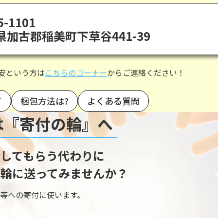
-1101
県加古郡稲美町下草谷441-39
安という方は
こちらのコーナー
からご連絡ください！
て
梱包方法は?
よくある質問
は『寄付の輪』へ
してもらう代わりに
輪に送ってみませんか？
等への寄付に使います。