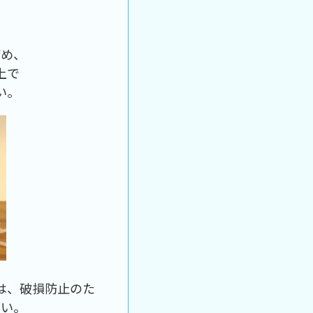
詰め、
上で
い。
は、破損防止のた
さい。