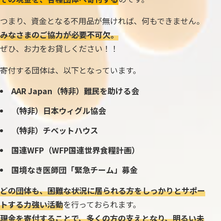
つまり、資金となる不用品が無ければ、何もできません。
みなさまのご協力が必要不可欠。
ぜひ、お力をお貸しください！！
寄付する団体は、以下となっています。
AAR Japan（特非）難民を助ける会
（特非）日本ウィグル協会
（特非）チベットハウス
国連WFP（WFP国連世界食糧計画）
国境なき医師団「緊急チーム」募金
どの団体も、困難な状況に居られる方をしっかりとサポー
トする力強い活動
を行っておられます。
現金を寄付することで、多くの方の支えとなり、明るい未