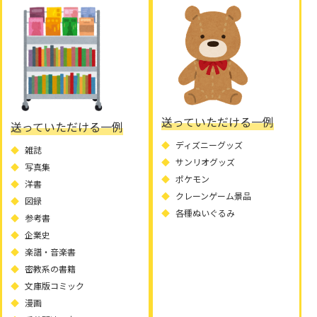
送っていただける一例
送っていただける一例
ディズニーグッズ
雑誌
サンリオグッズ
写真集
ポケモン
洋書
クレーンゲーム景品
図録
各種ぬいぐるみ
参考書
企業史
楽譜・音楽書
密教系の書籍
文庫版コミック
漫画