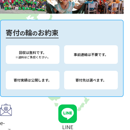
寄付
輪
お約束
の
の
回収は無料です。
事前連絡は不要です。
※送料はご負担ください。
寄付実績は公開します。
寄付先は選べます。
e-
LINE