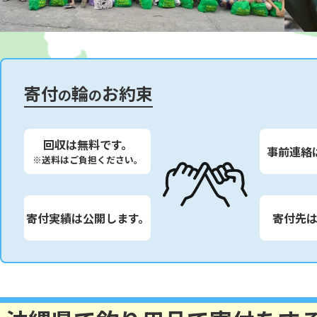
寄付
輪
お約束
の
の
回収は無料です。
事前連絡
※送料はご負担ください。
寄付実績は公開します。
寄付先