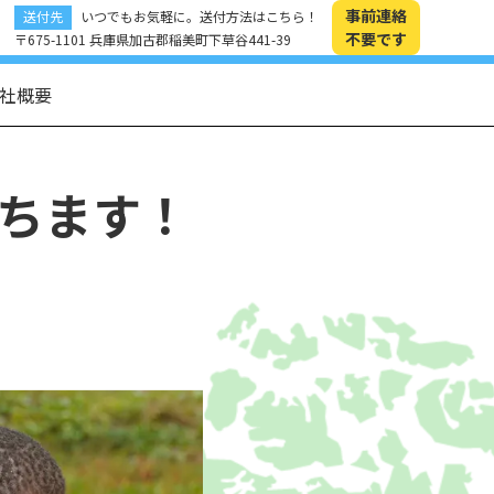
事前連絡
送付先
いつでもお気軽に。送付方法はこちら！
不要です
〒675-1101 兵庫県加古郡稲美町下草谷441-39
社概要
ちます！