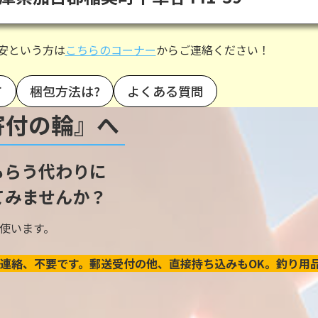
安という方は
こちらのコーナー
からご連絡ください！
て
梱包方法は?
よくある質問
寄付の輪』へ
もらう代わりに
てみませんか？
使います。
連絡、不要です。郵送受付の他、直接持ち込みもOK。釣り用