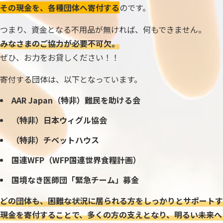
その現金を、各種団体へ寄付する
のです。
つまり、資金となる不用品が無ければ、何もできません。
みなさまのご協力が必要不可欠。
ぜひ、お力をお貸しください！！
寄付する団体は、以下となっています。
AAR Japan（特非）難民を助ける会
（特非）日本ウィグル協会
（特非）チベットハウス
国連WFP（WFP国連世界食糧計画）
国境なき医師団「緊急チーム」募金
どの団体も、困難な状況に居られる方をしっかりとサポートす
現金を寄付することで、多くの方の支えとなり、明るい未来へ