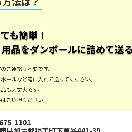
る方法は？
っても簡単！
り用品
をダンボールに詰めて送
前のご連絡は不要です。
ンボールなど箱に入れて送ってください。
古品も大丈夫です。
料はご負担ください。
675-1101
庫県加古郡稲美町下草谷441-39