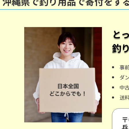
沖縄県で釣り用品で寄付をす
と
釣
事
ダ
中
送
〒
兵