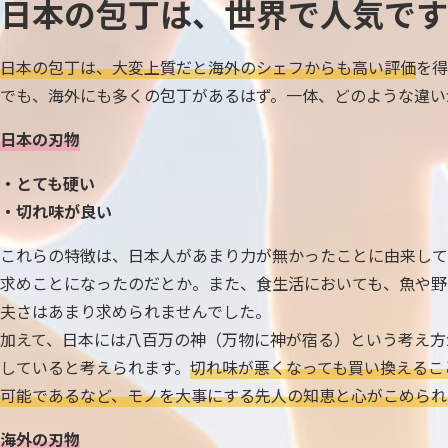
日本の包丁は、世界で人気です
日本の包丁は、大変上質だと海外のシェフからも高い評価
を得
でも、海外にも多くの包丁があるはず。一体、どのような違い
日本の刃物
・とても硬い
・切れ味が良い
これらの特徴は、日本人があまり力が無かったことに由来して
求めことになったのだとか。また、食生活においても、魚や野
夫さはあまり求められませんでした。
加えて、日本には八百万の神（万物に神が宿る）という考え方
していると考えられます。
切れ味が悪くなっても買い換えるこ
可能であるなど、モノを大事にする先人の知恵と心がこめられ
海外の刃物