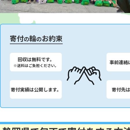
寄付
輪
お約束
の
の
回収は無料です。
事前連絡
※送料はご負担ください。
寄付実績は公開します。
寄付先