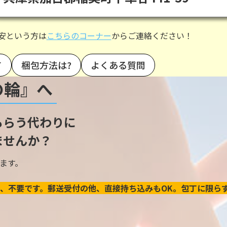
安という方は
こちらのコーナー
からご連絡ください！
て
梱包方法は?
よくある質問
の輪』へ
もらう代わりに
ませんか？
ます。
、不要です。郵送受付の他、直接持ち込みもOK。包丁に限ら