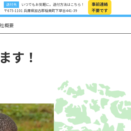
事前連絡
送付先
いつでもお気軽に。送付方法はこちら！
不要です
〒675-1101 兵庫県加古郡稲美町下草谷441-39
社概要
ます！