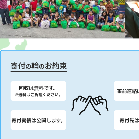
寄付
輪
お約束
の
の
回収は無料です。
事前連絡
※送料はご負担ください。
寄付実績は公開します。
寄付先