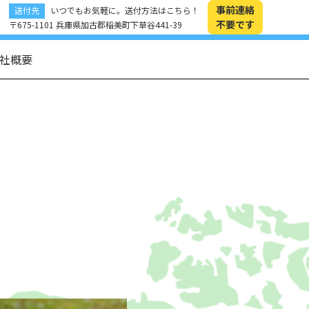
事前連絡
送付先
いつでもお気軽に。送付方法はこちら！
不要です
〒675-1101 兵庫県加古郡稲美町下草谷441-39
社概要