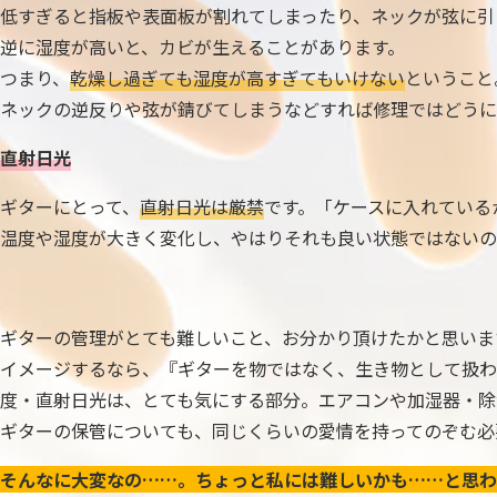
低すぎると指板や表面板が割れてしまったり、ネックが弦に引
逆に湿度が高いと、カビが生えることがあります。
つまり、
乾燥し過ぎても湿度が高すぎてもいけない
ということ
ネックの逆反りや弦が錆びてしまうなどすれば修理ではどうに
直射日光
ギターにとって、
直射日光は厳禁
です。「ケースに入れている
温度や湿度が大きく変化し、やはりそれも良い状態ではないの
ギターの管理がとても難しいこと、お分かり頂けたかと思いま
イメージするなら、『ギターを物ではなく、生き物として扱わ
度・直射日光は、とても気にする部分。エアコンや加湿器・除
ギターの保管についても、同じくらいの愛情を持ってのぞむ必
そんなに大変なの……。ちょっと私には難しいかも……と思わ