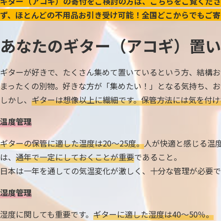
ギター（アコギ）の寄付をご検討の方は、こちらをご覧くださ
ず、ほとんどの不用品お引き受け可能！全国どこからでもご寄
あなたのギター（アコギ）置い
ギターが好きで、たくさん集めて置いているという方、結構お
まったくの別物。好きな方が「集めたい！」となる気持ち、お
しかし、
ギターは想像以上に繊細です。保管方法には気を付け
温度管理
ギターの保管に適した温度は20〜25度。
人が快適と感じる温
は、
通年で一定にしておくことが重要
であること。
日本は一年を通しての気温変化が激しく、十分な管理が必要で
湿度管理
湿度に関しても重要です。
ギターに適した湿度は40〜50％。