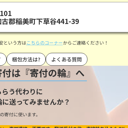
101
古郡稲美町下草谷441-39
安という方は
こちらのコーナー
からご連絡ください！
て
梱包方法は?
よくある質問
寄付は『寄付の輪』へ
もらう代わりに
輪に送ってみませんか？
の寄付に使います。