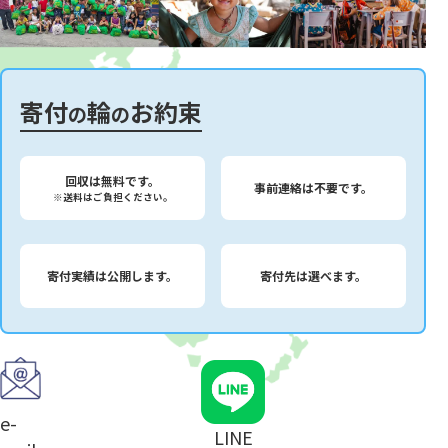
寄付
輪
お約束
の
の
回収は無料です。
事前連絡は不要です。
※送料はご負担ください。
寄付実績は公開します。
寄付先は選べます。
e-
LINE