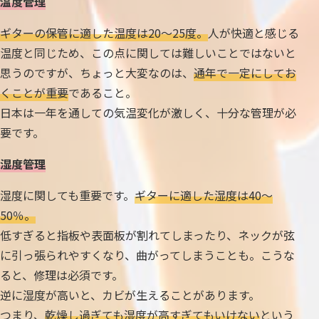
温度管理
ギターの保管に適した温度は20〜25度。
人が快適と感じる
温度と同じため、この点に関しては難しいことではないと
思うのですが、ちょっと大変なのは、
通年で一定にしてお
くことが重要
であること。
日本は一年を通しての気温変化が激しく、十分な管理が必
要です。
湿度管理
湿度に関しても重要です。
ギターに適した湿度は40〜
50％。
低すぎると指板や表面板が割れてしまったり、ネックが弦
に引っ張られやすくなり、曲がってしまうことも。こうな
ると、修理は必須です。
逆に湿度が高いと、カビが生えることがあります。
つまり、
乾燥し過ぎても湿度が高すぎてもいけない
という