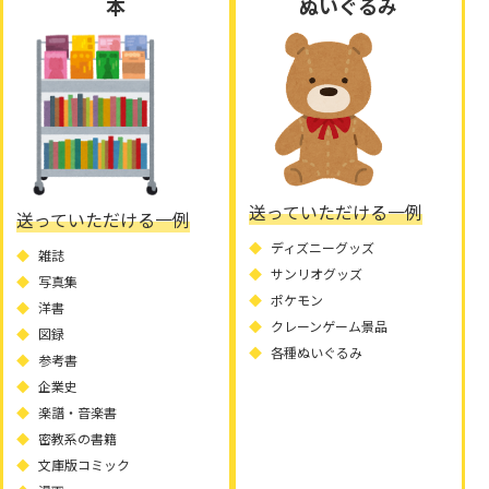
本
ぬいぐるみ
送っていただける一例
送っていただける一例
ディズニーグッズ
雑誌
サンリオグッズ
写真集
ポケモン
洋書
クレーンゲーム景品
図録
各種ぬいぐるみ
参考書
企業史
楽譜・音楽書
密教系の書籍
文庫版コミック