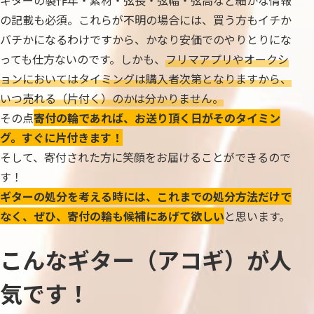
ギターの製作年・素材・弦長・弦幅・弦高など細かな情報
の記載も必須。これらが不明の場合には、買う方もイチか
バチかになるわけですから、かなり安価でのやりとりにな
っても仕方ないのです。しかも、
フリマアプリやオークシ
ョンにおいてはタイミングは購入者次第となりますから、
いつ売れる（片付く）のかは分かりません。
その点
寄付の輪であれば、お送り頂く日がそのタイミン
グ。すぐに片付きます！
そして、寄付された方に笑顔をお届けることができるので
す！
ギターの処分を考える時には、これまでの処分方法だけで
なく、ぜひ、寄付の輪も候補にあげて欲しい
と思います。
こんなギター（アコギ）が人
気です！