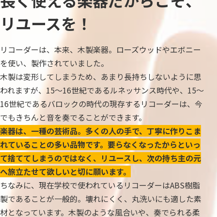
長く使える楽器だからこそ、
リユースを！
リコーダーは、本来、木製楽器。ローズウッドやエボニー
を使い、製作されていました。
木製は変形してしまうため、あまり長持ちしないように思
われますが、15～16世紀であるルネッサンス時代や、15～
16世紀であるバロックの時代の現存するリコーダーは、今
でもきちんと音を奏でることができます。
楽器は、一種の芸術品。多くの人の手で、丁寧に作りこま
れていることの多い品物です。要らなくなったからといっ
て捨ててしまうのではなく、リユースし、次の持ち主の元
へ旅立たせて欲しいと切に願います。
ちなみに、現在学校で使われているリコーダーはABS樹脂
製であることが一般的。壊れにくく、丸洗いにも適した素
材となっています。木製のような風合いや、奏でられる柔