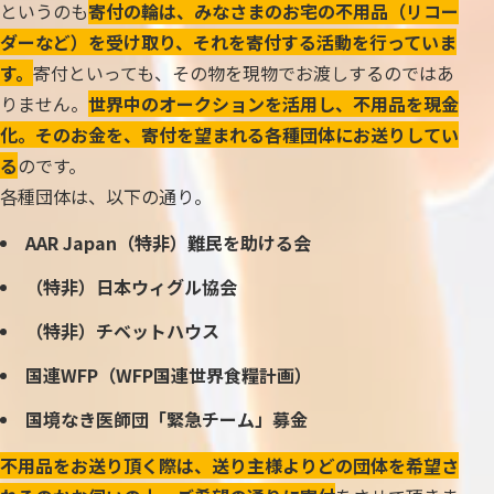
というのも
寄付の輪は、みなさまのお宅の不用品（リコー
ダーなど）を受け取り、それを寄付する活動を行っていま
す。
寄付といっても、その物を現物でお渡しするのではあ
りません。
世界中のオークションを活用し、不用品を現金
化。そのお金を、寄付を望まれる各種団体にお送りしてい
る
のです。
各種団体は、以下の通り。
AAR Japan（特非）難民を助ける会
（特非）日本ウィグル協会
（特非）チベットハウス
国連WFP（WFP国連世界食糧計画）
国境なき医師団「緊急チーム」募金
不用品をお送り頂く際は、送り主様よりどの団体を希望さ