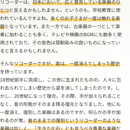
リコーダーは、
日本において、広く普及している楽器のひ
とつ
と言えるかもしれません。というのも、学校教育に使
われているんですよね。
多くのお子さまが一度は触れる楽
器
となっています。また一方では、古楽器の一つとして演
奏に加わることも多く、テレビや映画のBGMにも数多く使
用されており、その音色は耳馴染みの良いものになってい
ると言えるかもしれません。
そんな
リコーダーですが、実は、一度消えてしまった歴史
を持っています。
18世紀前半に完成し、この世に生まれたものの、人々に忘
れ去られてしまい歴史から姿を消してしまったのです。し
かし、20世紀になって復元。その際、手が加えられること
なく、昔の形態がそのまま残る復元となりました。他にも
一度消え、復刻した楽器はあるのですが、何らかの手が加
わるのが常。
昔のままでの復刻というリコーダーのような
楽器は珍しく、「生きた化石」とも言うべき貴重な楽器
だ