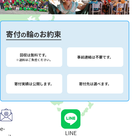
寄付
輪
お約束
の
の
回収は無料です。
事前連絡は不要です。
※送料はご負担ください。
寄付実績は公開します。
寄付先は選べます。
e-
LINE