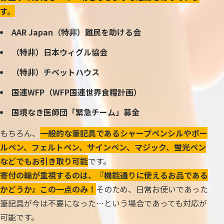
す。
AAR Japan（特非）難民を助ける会
（特非）日本ウィグル協会
（特非）チベットハウス
国連WFP（WFP国連世界食糧計画）
国境なき医師団「緊急チーム」募金
もちろん、
一般的な筆記具であるシャープペンシルやボー
ルペン、フェルトペン、サインペン、マジック、蛍光ペン
などでもお引き取り可能
です。
寄付の輪が重視するのは、『機能通りに使えるお品である
かどうか』この一点のみ！
そのため、日常お使いであった
筆記具が今は不要になった…という場合であっても対応が
可能です。