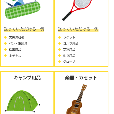
送っていただける一例
送っていただける一例
文房具各種
ラケット
ペン・筆記具
ゴルフ用品
絵画用品
野球用品
ホチキス
釣り用品
グローブ
キャンプ用品
楽器・カセット