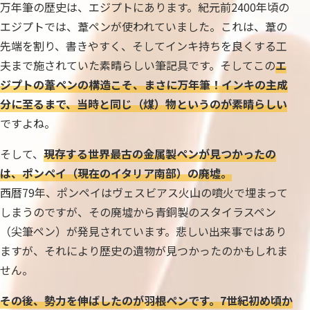
万年筆の歴史は、エジプトにあります。紀元前2400年頃の
エジプトでは、葦ペンが使われていました。これは、葦の
先端を割り、書きやすく、そしてインキ持ちを良くする工
夫まで施されていた素晴らしい筆記具です。そしてこの
エ
ジプトの葦ペンの構造こそ、まさに万年筆！インキの主成
分に至るまで、当時と同じ（煤）物というのが素晴らしい
ですよね。
そして、
現存する世界最古の金属製ペンが見つかったの
は、ポンペイ（現在のイタリア南部）の廃墟。
西暦79年、ポンペイはヴェスビアス火山の噴火で埋まって
しまうのですが、その廃墟から青銅製のスタイラスペン
（尖筆ペン）が発見されています。悲しい出来事ではあり
ますが、それにより歴史の遺物が見つかったのかもしれま
せん。
その後、勢力を伸ばしたのが羽根ペンです。7世紀初め頃か