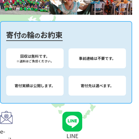
寄付
輪
お約束
の
の
回収は無料です。
事前連絡は不要です。
※送料はご負担ください。
寄付実績は公開します。
寄付先は選べます。
e-
LINE