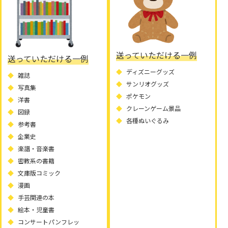
送っていただける一例
送っていただける一例
ディズニーグッズ
雑誌
サンリオグッズ
写真集
ポケモン
洋書
クレーンゲーム景品
図録
各種ぬいぐるみ
参考書
企業史
楽譜・音楽書
密教系の書籍
文庫版コミック
漫画
手芸関連の本
絵本・児童書
コンサートパンフレッ