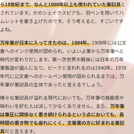
ら18世紀まで、なんと1000年以上も使われていた筆記具
と
されています。かのシェイクスピアも、羽ペンを用いてハ
ムレットを書き上げたのです。そう考えると、すごいです
よね。
万年筆が日本に入ってきたのは、1884年。
1908年には公文
書へのインク使用が認められ、いよいよ筆から万年筆へと
時代が変わりだします。第一次世界大戦後には日本の万年
筆製造が盛んになり、ピークと言われるのは1940年。1970
年代に公文書へのボールペン使用が認められるまでは、万
年筆が筆記具の主体であったと言えるでしょう。
様々な筆記具が溢れる現代においても、万年筆の高級感や
味わいを好む人は決して少なくありません。また、
万年筆
は筆圧に関係なく書き続けられるという点においても、長
時間の書き物でも疲れにくく、文筆業の方に好まれる筆記
具
だと言えます。